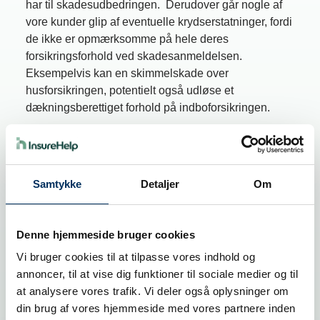
har til skadesudbedringen. Derudover går nogle af
vore kunder glip af eventuelle krydserstatninger, fordi
de ikke er opmærksomme på hele deres
forsikringsforhold ved skadesanmeldelsen.
Eksempelvis kan en skimmelskade over
husforsikringen, potentielt også udløse et
dækningsberettiget forhold på indboforsikringen.
Som forsikringstager, kan det være svært at
gennemskue forsikringssproget og derved vide hvad
ens forsikringspolice dækker, om du har grundlag for
Samtykke
Detaljer
Om
at klage over forsikringen, samt om du har fået den
erstatning du har ret til. Den videre proces efter
anmeldelsen af en forsikringsskade, kan ikke alene
Denne hjemmeside bruger cookies
være uoverskuelig men også vildledende. Særligt
hvis du får en skade der går på tværs af flere
Vi bruger cookies til at tilpasse vores indhold og
forskellige forsikringer, eller hvis dækningen ikke
annoncer, til at vise dig funktioner til sociale medier og til
fremgår tydelig af dine forsikringsbetingelser.
at analysere vores trafik. Vi deler også oplysninger om
din brug af vores hjemmeside med vores partnere inden
InsureHelp hjælper dig med en uvildig rådgivning i