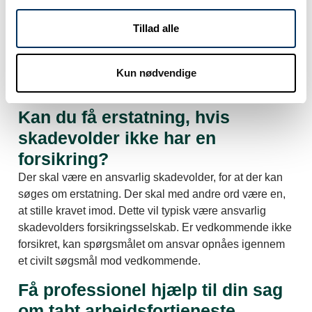
som tidligere.
Tillad alle
Ligger dit erhvervsevnetab under 15%, ydes erstatning
indtil det tidspunkt hvor det enten midlertidigt eller
endeligt, kan vurderes hvad omfanget er af din
Kun nødvendige
fremtidige erhvervsevne.
Kan du få erstatning, hvis
skadevolder ikke har en
forsikring?
Der skal være en ansvarlig skadevolder, for at der kan
søges om erstatning. Der skal med andre ord være en,
at stille kravet imod. Dette vil typisk være ansvarlig
skadevolders forsikringsselskab. Er vedkommende ikke
forsikret, kan spørgsmålet om ansvar opnåes igennem
et civilt søgsmål mod vedkommende.
Få professionel hjælp til din sag
om tabt arbejdsfortjeneste