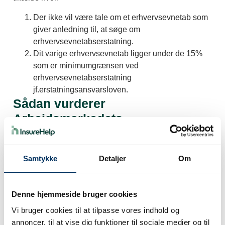
Der ikke vil være tale om et erhvervsevnetab som
giver anledning til, at søge om
erhvervsevnetabserstatning.
Dit varige erhvervsevnetab ligger under de 15%
som er minimumgrænsen ved
erhvervsevnetabserstatning
jf.erstatningsansvarsloven.
Sådan vurderer
Arbejdsmarkedets
Erhvervssikring din sag
Erstatning for tabt arbejdsfortjeneste ydes i henhold til
Samtykke
Detaljer
Om
§2 i erstatningsansvarsloven (EAL). I praksis vurderes
dit erhvervsevnetab af Arbejdsmarkedets
Erhvervssikring (tidl.arbejdsskadestyrelsen). Her
Denne hjemmeside bruger cookies
vurderes omfanget af dit erhvervsevnetab inden for
senest 2 år efter anmodning om vurdering.
Vi bruger cookies til at tilpasse vores indhold og
annoncer, til at vise dig funktioner til sociale medier og til